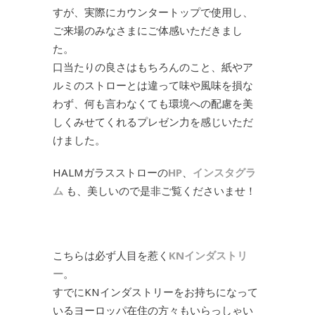
すが、実際にカウンタートップで使用し、
ご来場のみなさまにご体感いただきまし
た。
口当たりの良さはもちろんのこと、紙やア
ルミのストローとは違って味や風味を損な
わず、何も言わなくても環境への配慮を美
しくみせてくれるプレゼン力を感じいただ
けました。
HALMガラスストローの
HP
、
インスタグラ
ム
も、美しいので是非ご覧くださいませ！
こちらは必ず人目を惹く
KNインダストリ
ー
。
すでにKNインダストリーをお持ちになって
いるヨーロッパ在住の方々もいらっしゃい