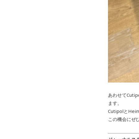
あわせてCut
ます。
Cutipolと
この機会にぜ