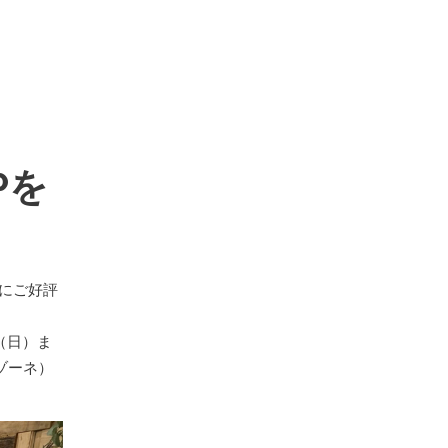
UPを
まにご好評
（日）ま
ゾーネ）