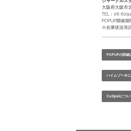
ジャーナルス
大阪府大阪市北
TEL：06-6292
POPUP開催
※在庫状況等
POPUPの詳
ハイムゾーネに
Cutipolにつ