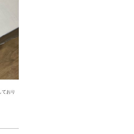
催しており
。