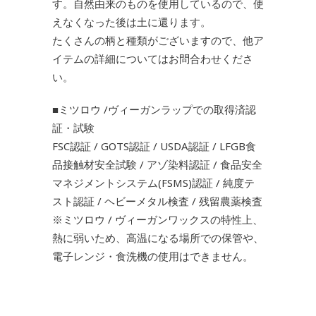
す。自然由来のものを使用しているので、使
えなくなった後は土に還ります。
たくさんの柄と種類がございますので、他ア
イテムの詳細についてはお問合わせくださ
い。
■ミツロウ /ヴィーガンラップでの取得済認
証・試験
FSC認証 / GOTS認証 / USDA認証 / LFGB食
品接触材安全試験 / アゾ染料認証 / 食品安全
マネジメントシステム(FSMS)認証 / 純度テ
スト認証 / ヘビーメタル検査 / 残留農薬検査
※ミツロウ / ヴィーガンワックスの特性上、
熱に弱いため、高温になる場所での保管や、
電子レンジ・食洗機の使用はできません。