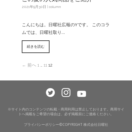
2021年9月30日
|
column
こんにちは。日曜社広報のYです。 このコラ
ムでは、日曜社取り…
続きを読む
← 前へ
1
…
11
12
※サイト内のコンテンツの転載・商用利用は禁止しております。商用サイ
トへ掲載をご希望の場合は、必ず掲載前にご連絡ください。
プライバシーポリシー
©COPYRIGHT 株式会社日曜社